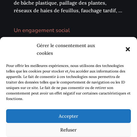
de bâche plastique, paillage des plantes,
réseaux de haies de feuillus, fauchage tardif, …
Un engagement social
Nous privilégions la vente directe sur les
Gérer le consentement aux
marchés, les circuits courts (AMAP, …) et notre
cookies
environnement local. Nous avons également à
cœur de développer des échanges avec les
Pour offrir les meilleures expériences, nous utilisons des technologies
centres sociaux de proximité pour sensibiliser
telles que les cookies pour stocker et/ou accéder aux informations des
appareils. Le fait de consentir à ces technologies nous permettra de
la population à se réapproprier Le goût des
traiter des données telles que le comportement de navigation ou les ID
plantes.
uniques sur ce site. Le fait de ne pas consentir ou de retirer son
consentement peut avoir un effet négatif sur certaines caractéristiques et
fonctions.
Accepter
Contact
Mentions légales
Refuser
Politique de cookies (UE)