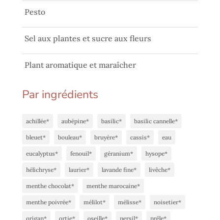
Pesto
Sel aux plantes et sucre aux fleurs
Plant aromatique et maraîcher
Par ingrédients
achillée*
aubépine*
basilic*
basilic cannelle*
bleuet*
bouleau*
bruyère*
cassis*
eau
eucalyptus*
fenouil*
géranium*
hysope*
hélichryse*
laurier*
lavande fine*
livêche*
menthe chocolat*
menthe marocaine*
menthe poivrée*
mélilot*
mélisse*
noisetier*
origan*
ortie*
oseille*
persil*
prêle*