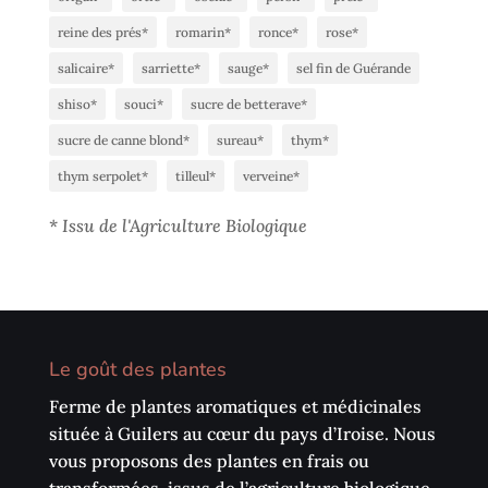
reine des prés*
romarin*
ronce*
rose*
salicaire*
sarriette*
sauge*
sel fin de Guérande
shiso*
souci*
sucre de betterave*
sucre de canne blond*
sureau*
thym*
thym serpolet*
tilleul*
verveine*
*
Issu de l'Agriculture Biologique
Le goût des plantes
Ferme de plantes aromatiques et médicinales
située à Guilers au cœur du pays d’Iroise. Nous
vous proposons des plantes en frais ou
transformées, issus de l’agriculture biologique,