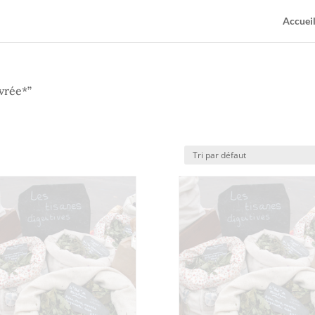
Accuei
vrée*”