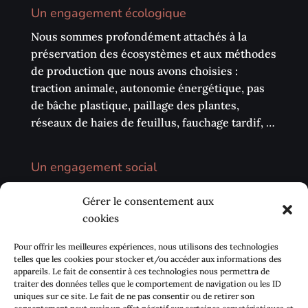
Un engagement écologique
Nous sommes profondément attachés à la
préservation des écosystèmes et aux méthodes
de production que nous avons choisies :
traction animale, autonomie énergétique, pas
de bâche plastique, paillage des plantes,
réseaux de haies de feuillus, fauchage tardif, …
Un engagement social
Nous privilégions la vente directe sur les
Gérer le consentement aux
marchés, les circuits courts (AMAP, …) et notre
cookies
environnement local. Nous avons également à
cœur de développer des échanges avec les
Pour offrir les meilleures expériences, nous utilisons des technologies
centres sociaux de proximité pour sensibiliser
telles que les cookies pour stocker et/ou accéder aux informations des
appareils. Le fait de consentir à ces technologies nous permettra de
la population à se réapproprier Le goût des
traiter des données telles que le comportement de navigation ou les ID
plantes.
uniques sur ce site. Le fait de ne pas consentir ou de retirer son