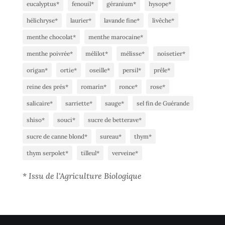
eucalyptus*
fenouil*
géranium*
hysope*
hélichryse*
laurier*
lavande fine*
livêche*
menthe chocolat*
menthe marocaine*
menthe poivrée*
mélilot*
mélisse*
noisetier*
origan*
ortie*
oseille*
persil*
prêle*
reine des prés*
romarin*
ronce*
rose*
salicaire*
sarriette*
sauge*
sel fin de Guérande
shiso*
souci*
sucre de betterave*
sucre de canne blond*
sureau*
thym*
thym serpolet*
tilleul*
verveine*
*
Issu de l'Agriculture Biologique