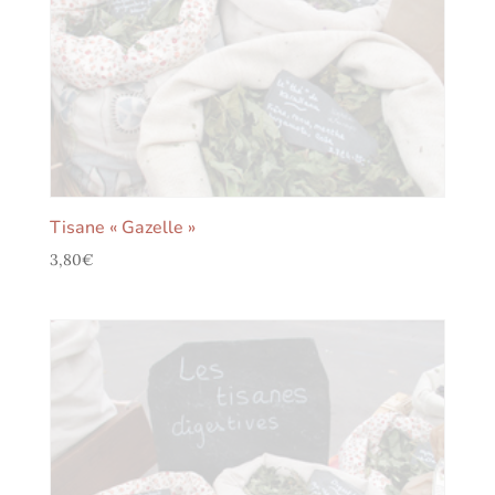
Tisane « Gazelle »
3,80
€