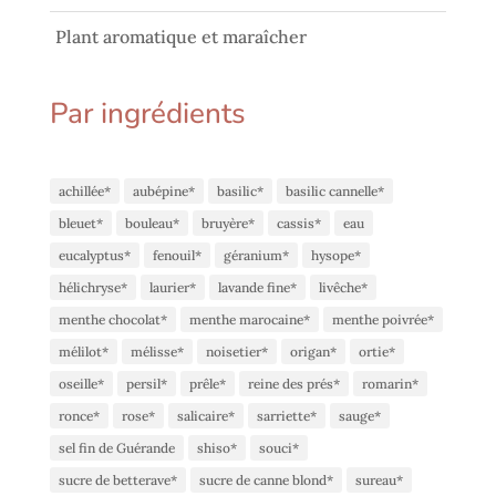
Plant aromatique et maraîcher
Par ingrédients
achillée*
aubépine*
basilic*
basilic cannelle*
bleuet*
bouleau*
bruyère*
cassis*
eau
eucalyptus*
fenouil*
géranium*
hysope*
hélichryse*
laurier*
lavande fine*
livêche*
menthe chocolat*
menthe marocaine*
menthe poivrée*
mélilot*
mélisse*
noisetier*
origan*
ortie*
oseille*
persil*
prêle*
reine des prés*
romarin*
ronce*
rose*
salicaire*
sarriette*
sauge*
sel fin de Guérande
shiso*
souci*
sucre de betterave*
sucre de canne blond*
sureau*