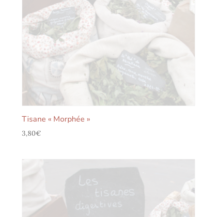
Tisane « Morphée »
3,80
€