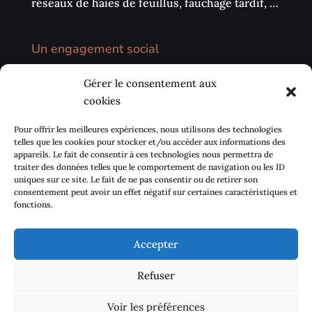
réseaux de haies de feuillus, fauchage tardif, …
Un engagement social
Nous privilégions la vente directe sur les
Gérer le consentement aux
marchés, les circuits courts (AMAP, …) et notre
cookies
environnement local. Nous avons également à
cœur de développer des échanges avec les
Pour offrir les meilleures expériences, nous utilisons des technologies
centres sociaux de proximité pour sensibiliser
telles que les cookies pour stocker et/ou accéder aux informations des
appareils. Le fait de consentir à ces technologies nous permettra de
la population à se réapproprier Le goût des
traiter des données telles que le comportement de navigation ou les ID
plantes.
uniques sur ce site. Le fait de ne pas consentir ou de retirer son
consentement peut avoir un effet négatif sur certaines caractéristiques et
fonctions.
Accepter
Contact
Mentions légales
Refuser
Politique de cookies (UE)
Voir les préférences