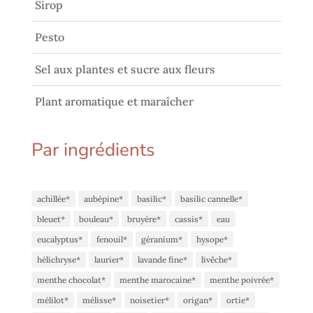
Sirop
Pesto
Sel aux plantes et sucre aux fleurs
Plant aromatique et maraîcher
Par ingrédients
achillée*
aubépine*
basilic*
basilic cannelle*
bleuet*
bouleau*
bruyère*
cassis*
eau
eucalyptus*
fenouil*
géranium*
hysope*
hélichryse*
laurier*
lavande fine*
livêche*
menthe chocolat*
menthe marocaine*
menthe poivrée*
mélilot*
mélisse*
noisetier*
origan*
ortie*