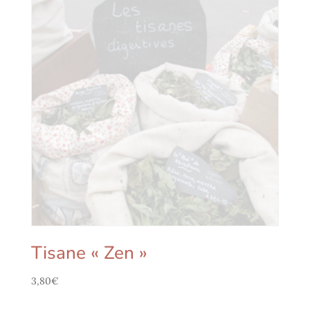
Tisane « Zen »
3,80
€