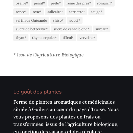
oseille*
persil*
prêle*
reine des prés*
romarin*
ronce*
rose*
salicaire*
sarriette*
sauge*
sel fin de Guérande
shiso*
souci*
sucre de betterave*
sucre de canne blond*
sureau*
thym*
thym serpolet*
tilleul*
verveine*
*
Issu de l'Agriculture Biologique
Le goût des plantes
Ferme de plantes aromatiques et médicinales
située à Guilers au cœur du pays d’Iroise. Nous
vous proposons des plantes en frais ou
transformées, issus de l’agriculture biologique,
en fonction des saisons et des récoltes :