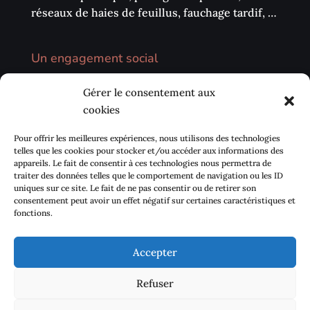
réseaux de haies de feuillus, fauchage tardif, …
Un engagement social
Nous privilégions la vente directe sur les
Gérer le consentement aux
marchés, les circuits courts (AMAP, …) et notre
cookies
environnement local. Nous avons également à
cœur de développer des échanges avec les
Pour offrir les meilleures expériences, nous utilisons des technologies
centres sociaux de proximité pour sensibiliser
telles que les cookies pour stocker et/ou accéder aux informations des
appareils. Le fait de consentir à ces technologies nous permettra de
la population à se réapproprier Le goût des
traiter des données telles que le comportement de navigation ou les ID
plantes.
uniques sur ce site. Le fait de ne pas consentir ou de retirer son
consentement peut avoir un effet négatif sur certaines caractéristiques et
fonctions.
Accepter
Contact
Mentions légales
Refuser
Politique de cookies (UE)