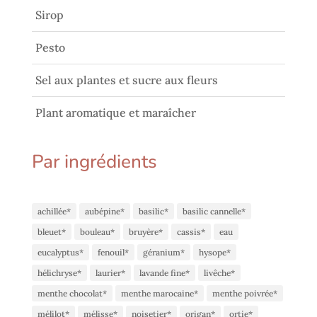
Sirop
Pesto
Sel aux plantes et sucre aux fleurs
Plant aromatique et maraîcher
Par ingrédients
achillée*
aubépine*
basilic*
basilic cannelle*
bleuet*
bouleau*
bruyère*
cassis*
eau
eucalyptus*
fenouil*
géranium*
hysope*
hélichryse*
laurier*
lavande fine*
livêche*
menthe chocolat*
menthe marocaine*
menthe poivrée*
mélilot*
mélisse*
noisetier*
origan*
ortie*