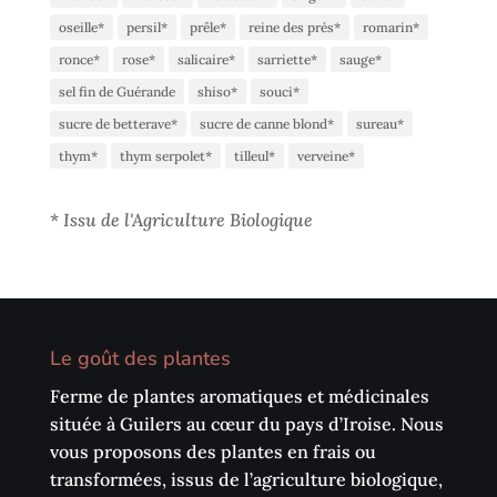
oseille*
persil*
prêle*
reine des prés*
romarin*
ronce*
rose*
salicaire*
sarriette*
sauge*
sel fin de Guérande
shiso*
souci*
sucre de betterave*
sucre de canne blond*
sureau*
thym*
thym serpolet*
tilleul*
verveine*
*
Issu de l'Agriculture Biologique
Le goût des plantes
Ferme de plantes aromatiques et médicinales
située à Guilers au cœur du pays d’Iroise. Nous
vous proposons des plantes en frais ou
transformées, issus de l’agriculture biologique,