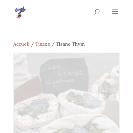
Accueil
/
Tisane
/ Tisane Thym