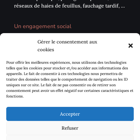
réseaux de haies de feuillus, fauchage tardif, …
Un engagement social
Nous privilégions la vente directe sur les
Gérer le consentement aux
marchés, les circuits courts (AMAP, …) et notre
cookies
environnement local. Nous avons également à
cœur de développer des échanges avec les
Pour offrir les meilleures expériences, nous utilisons des technologies
centres sociaux de proximité pour sensibiliser
telles que les cookies pour stocker et/ou accéder aux informations des
appareils. Le fait de consentir à ces technologies nous permettra de
la population à se réapproprier Le goût des
traiter des données telles que le comportement de navigation ou les ID
plantes.
uniques sur ce site. Le fait de ne pas consentir ou de retirer son
consentement peut avoir un effet négatif sur certaines caractéristiques et
fonctions.
Accepter
Contact
Mentions légales
Refuser
Politique de cookies (UE)