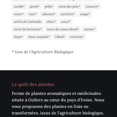
oseille*
persil*
prêle*
reine des prés*
romarin*
ronce*
rose*
salicaire*
sarriette*
sauge*
sel fin de Guérande
shiso*
souci*
sucre de betterave*
sucre de canne blond*
sureau*
thym*
thym serpolet*
tilleul*
verveine*
*
Issu de l'Agriculture Biologique
Le goût des plantes
Ferme de plantes aromatiques et médicinales
située à Guilers au cœur du pays d’Iroise. Nous
vous proposons des plantes en frais ou
transformées, issus de l’agriculture biologique,