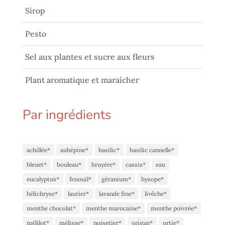
Sirop
Pesto
Sel aux plantes et sucre aux fleurs
Plant aromatique et maraîcher
Par ingrédients
achillée*
aubépine*
basilic*
basilic cannelle*
bleuet*
bouleau*
bruyère*
cassis*
eau
eucalyptus*
fenouil*
géranium*
hysope*
hélichryse*
laurier*
lavande fine*
livêche*
menthe chocolat*
menthe marocaine*
menthe poivrée*
mélilot*
mélisse*
noisetier*
origan*
ortie*