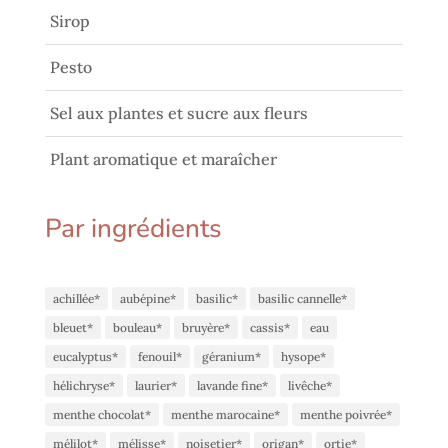
Sirop
Pesto
Sel aux plantes et sucre aux fleurs
Plant aromatique et maraîcher
Par ingrédients
achillée*
aubépine*
basilic*
basilic cannelle*
bleuet*
bouleau*
bruyère*
cassis*
eau
eucalyptus*
fenouil*
géranium*
hysope*
hélichryse*
laurier*
lavande fine*
livêche*
menthe chocolat*
menthe marocaine*
menthe poivrée*
mélilot*
mélisse*
noisetier*
origan*
ortie*