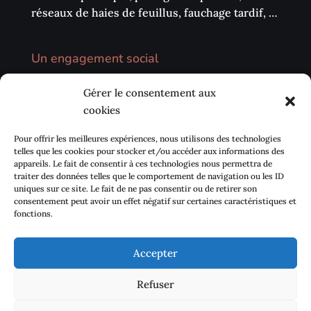
réseaux de haies de feuillus, fauchage tardif, …
Un engagement social
Nous privilégions la vente directe sur les
Gérer le consentement aux
marchés, les circuits courts (AMAP, …) et notre
cookies
environnement local. Nous avons également à
cœur de développer des échanges avec les
Pour offrir les meilleures expériences, nous utilisons des technologies
centres sociaux de proximité pour sensibiliser
telles que les cookies pour stocker et/ou accéder aux informations des
appareils. Le fait de consentir à ces technologies nous permettra de
la population à se réapproprier Le goût des
traiter des données telles que le comportement de navigation ou les ID
plantes.
uniques sur ce site. Le fait de ne pas consentir ou de retirer son
consentement peut avoir un effet négatif sur certaines caractéristiques et
fonctions.
Accepter
Contact
Mentions légales
Refuser
Politique de cookies (UE)