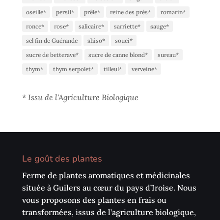
oseille*
persil*
prêle*
reine des prés*
romarin*
ronce*
rose*
salicaire*
sarriette*
sauge*
sel fin de Guérande
shiso*
souci*
sucre de betterave*
sucre de canne blond*
sureau*
thym*
thym serpolet*
tilleul*
verveine*
*
Issu de l'Agriculture Biologique
Le goût des plantes
Ferme de plantes aromatiques et médicinales
située à Guilers au cœur du pays d’Iroise. Nous
vous proposons des plantes en frais ou
transformées, issus de l’agriculture biologique,