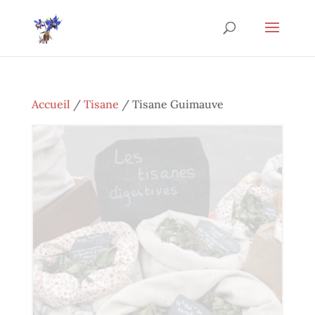
Accueil
/
Tisane
/ Tisane Guimauve