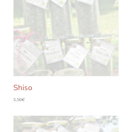
Shiso
3,50
€