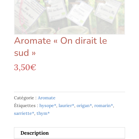
Aromate « On dirait le
sud »
3,50
€
Catégorie :
Aromate
Étiquettes :
hysope*
,
laurier*
,
origan*
,
romarin*
,
sarriette*
,
thym*
Description