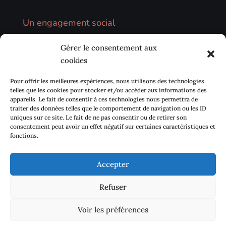
Un engagement social
Nous privilégions la vente directe sur les
Gérer le consentement aux
marchés, les circuits courts (AMAP, …) et notre
cookies
environnement local. Nous avons également à
cœur de développer des échanges avec les
Pour offrir les meilleures expériences, nous utilisons des technologies
centres sociaux de proximité pour sensibiliser
telles que les cookies pour stocker et/ou accéder aux informations des
appareils. Le fait de consentir à ces technologies nous permettra de
la population à se réapproprier Le goût des
traiter des données telles que le comportement de navigation ou les ID
plantes.
uniques sur ce site. Le fait de ne pas consentir ou de retirer son
consentement peut avoir un effet négatif sur certaines caractéristiques et
fonctions.
Accepter
Contact
Mentions légales
Refuser
Politique de cookies (UE)
Voir les préférences
Copyright © 2026
Le goût des plantes
| Développé par
La