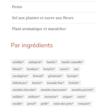
Pesto
Sel aux plantes et sucre aux fleurs
Plant aromatique et maraîcher
Par ingrédients
achillée*
aubépine*
basilic*
basilic cannelle*
bleuet*
bouleau*
bruyère*
cassis*
eau
eucalyptus*
fenouil*
géranium*
hysope*
hélichryse*
laurier*
lavande fine*
livêche*
menthe chocolat*
menthe marocaine*
menthe poivrée*
mélilot*
mélisse*
noisetier*
origan*
ortie*
oseille*
persil*
prêle*
reine des prés*
romarin*