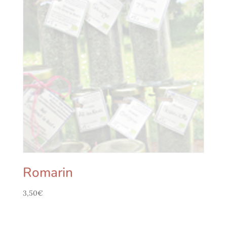
Romarin
3,50
€