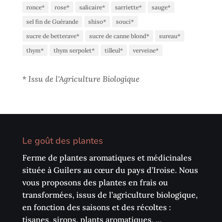
ronce*
rose*
salicaire*
sarriette*
sauge*
sel fin de Guérande
shiso*
souci*
sucre de betterave*
sucre de canne blond*
sureau*
thym*
thym serpolet*
tilleul*
verveine*
*
Issu de l'Agriculture Biologique
Le goût des plantes
Ferme de plantes aromatiques et médicinales
située à Guilers au cœur du pays d’Iroise. Nous
vous proposons des plantes en frais ou
transformées, issus de l’agriculture biologique,
en fonction des saisons et des récoltes :
tisanes, sirops, plants aromatiques, …