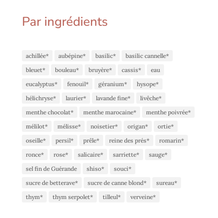
Par ingrédients
achillée*
aubépine*
basilic*
basilic cannelle*
bleuet*
bouleau*
bruyère*
cassis*
eau
eucalyptus*
fenouil*
géranium*
hysope*
hélichryse*
laurier*
lavande fine*
livêche*
menthe chocolat*
menthe marocaine*
menthe poivrée*
mélilot*
mélisse*
noisetier*
origan*
ortie*
oseille*
persil*
prêle*
reine des prés*
romarin*
ronce*
rose*
salicaire*
sarriette*
sauge*
sel fin de Guérande
shiso*
souci*
sucre de betterave*
sucre de canne blond*
sureau*
thym*
thym serpolet*
tilleul*
verveine*