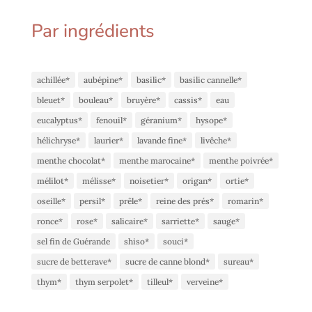
Par ingrédients
achillée*
aubépine*
basilic*
basilic cannelle*
bleuet*
bouleau*
bruyère*
cassis*
eau
eucalyptus*
fenouil*
géranium*
hysope*
hélichryse*
laurier*
lavande fine*
livêche*
menthe chocolat*
menthe marocaine*
menthe poivrée*
mélilot*
mélisse*
noisetier*
origan*
ortie*
oseille*
persil*
prêle*
reine des prés*
romarin*
ronce*
rose*
salicaire*
sarriette*
sauge*
sel fin de Guérande
shiso*
souci*
sucre de betterave*
sucre de canne blond*
sureau*
thym*
thym serpolet*
tilleul*
verveine*